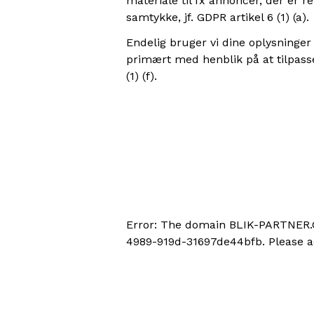
materiale til fx annoncer, der er 
samtykke, jf. GDPR artikel 6 (1) (a).
Endelig bruger vi dine oplysninge
primært med henblik på at tilpasse
(1) (f).
Error: The domain BLIK-PARTNER.C
4989-919d-31697de44bfb. Please ad