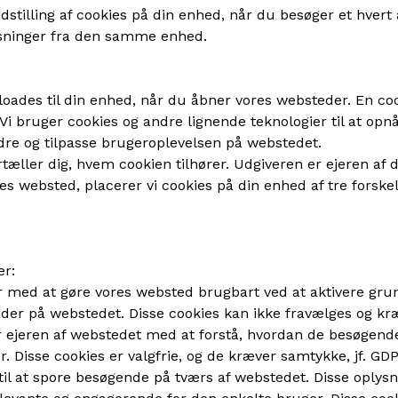
ndstilling af cookies på din enhed, når du besøger et hvert 
sninger fra den samme enhed.
wnloades til din enhed, når du åbner vores websteder. En coo
i bruger cookies og andre lignende teknologier til at opnå 
dre og tilpasse brugeroplevelsen på webstedet.
rtæller dig, hvem cookien tilhører. Udgiveren er ejeren af
s websted, placerer vi cookies på din enhed af tre forske
er:
r med at gøre vores websted brugbart ved at aktivere gru
åder på webstedet. Disse cookies kan ikke fravælges og kr
r ejeren af webstedet med at forstå, hvordan de besøgend
 Disse cookies er valgfrie, og de kræver samtykke, jf. GDPR 
til at spore besøgende på tværs af webstedet. Disse oplys