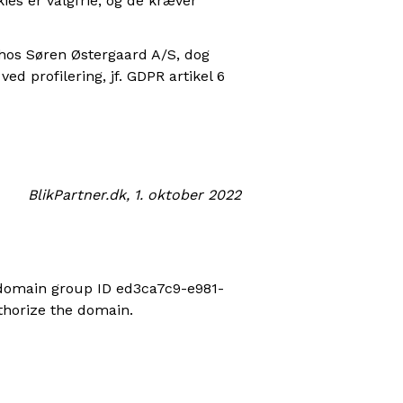
ies er valgfrie, og de kræver
 hos Søren Østergaard A/S, dog
d profilering, jf. GDPR artikel 6
BlikPartner.dk, 1. oktober 2022
 domain group ID ed3ca7c9-e981-
thorize the domain.