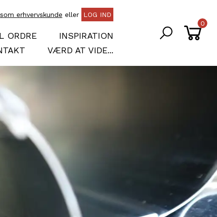
 som erhvervskunde
eller
LOG IND
SØG
0
L ORDRE
INSPIRATION
NTAKT
VÆRD AT VIDE...