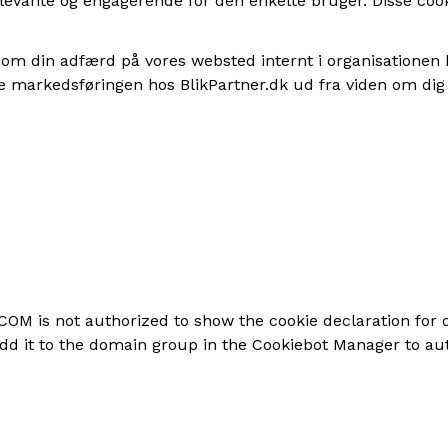
relevante og engagerende for den enkelte bruger. Disse cook
r om din adfærd på vores websted internt i organisationen
 markedsføringen hos BlikPartner.dk ud fra viden om dig ve
OM is not authorized to show the cookie declaration for
d it to the domain group in the Cookiebot Manager to au