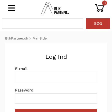
0
Åben
SØG
BlikPartner.dk
>
Min Side
Log Ind
E-mail
Password