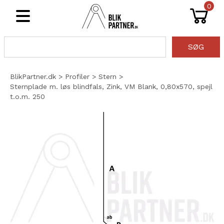
0
Åben
SØG
BlikPartner.dk
>
Profiler
>
Stern
>
Sternplade m. løs blindfals, Zink, VM Blank, 0,80x570, spejl
t.o.m. 250