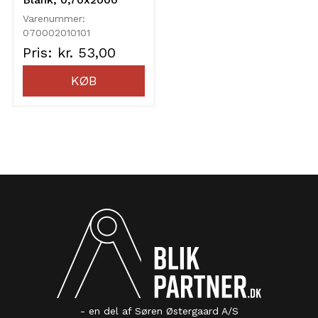
Varenummer:
070002010101
Pris: kr. 53,00
KØB
- en del af Søren Østergaard A/S